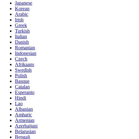
Japanese
Korean
Arabic
Irish
Greek
Turkish
Italian
Danish
Romanian
Indonesian
Czech
Afrikaans
Swedish
Polish
Basque
Catalan
Esperanto
Hindi
Lao
Albanian
Amharic
Armenian
Azerbaijani
Belarusian
Bengali