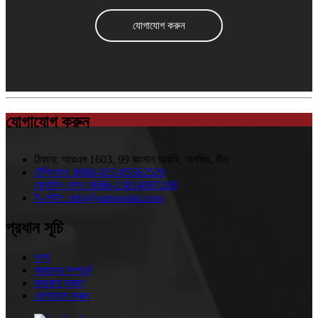
যোগাযোগ করুন
যোগাযোগ করুন
ঠিকানা:
আরএম 1603, 99 ঝংসান আরডি, নানজিং, চীন
টেলিফোন:
0086-025-85562529
মোবাইল ফোন:
0086-13814007208
ই-মেইল:
info@amsosolar.com
প্রধান সূচি
পণ্য
আমাদের সম্পর্কে
কারখানা ভ্রমণ
যোগাযোগ করুন