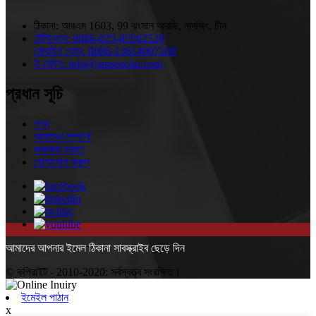
ঠিকানা:
আরএম 1603, 99 ঝংসান আরডি, নানজিং, চীন
টেলিফোন:
0086-025-85562529
মোবাইল ফোন:
0086-13814007208
ই-মেইল:
info@amsosolar.com
প্রধান সূচি
পণ্য
আমাদের সম্পর্কে
কারখানা ভ্রমণ
যোগাযোগ করুন
আমাদের আপনার ইমেল ঠিকানা সাবস্ক্রাইব ছেড়ে দিন
© কপিরাইট - 2010-2020: সর্বস্বত্ত্ব সংরক্ষিত।
ইমেইল পাঠান
x