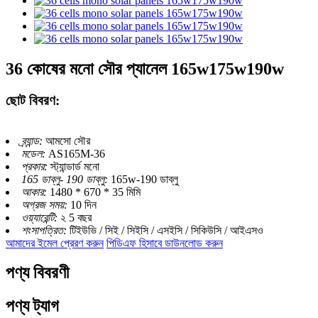
36 কোষের মনো সৌর প্যানেল 165w175w190w
ছোট বিবরণ:
ব্র্যান্ড:
আমসো সৌর
মডেল:
AS165M-36
প্রকার:
স্ট্যান্ডার্ড মনো
165 ডাব্লু- 190 ডাব্লু:
165w-190 ডাব্লু
আকার:
1480 * 670 * 35 মিমি
অগ্রজ সময়:
10 দিন
ওয়্যারেন্টি:
২ 5 বছর
শংসাপত্রিত:
টিইউভি / সিই / সিইসি / এসইসি / সিকিউসি / আইএসও
আমাদের ইমেল প্রেরণ করুন
পিডিএফ হিসাবে ডাউনলোড করুন
পণ্য বিবরণী
পণ্য ট্যাগ