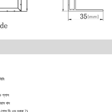
িমি
ড গ্লাস
য়াম খাদ
(পাস ডি ওড দ্বারা 2)