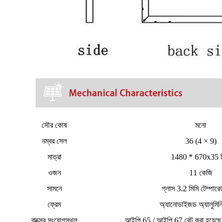
সৌর কোষ
মনো
নম্বর সেল
36 (4 × 9)
মাত্রা
1480 * 670x35 ম
ওজন
11 কেজি
সামনে
গ্লাস 3.2 মিমি টেম্পারে
ফ্রেম
অ্যানোডাইজড অ্যালুমিনি
বাক্সের সংযোগস্থল
আইপি 65 / আইপি 67 রেট করা হয়েছে 