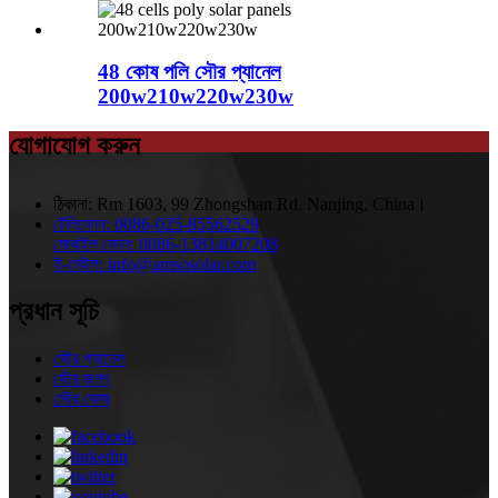
48 কোষ পলি সৌর প্যানেল
200w210w220w230w
যোগাযোগ করুন
ঠিকানা:
Rm 1603, 99 Zhongshan Rd, Nanjing, China।
টেলিফোন:
0086-025-85562529
মোবাইল ফোন:
0086-13814007208
ই-মেইল:
info@amsosolar.com
প্রধান সূচি
সৌর প্যানেল
সৌর জগৎ
সৌর কোষ