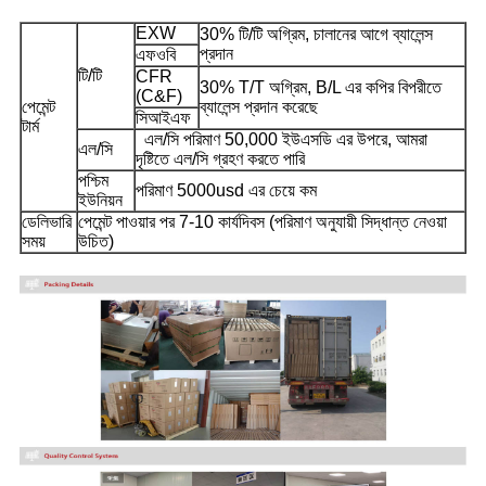
EXW
30% টি/টি অগ্রিম, চালানের আগে ব্যালেন্স
প্রদান
এফওবি
টি/টি
CFR
30% T/T অগ্রিম, B/L এর কপির বিপরীতে
(C&F)
পেমেন্ট
ব্যালেন্স প্রদান করেছে
সিআইএফ
টার্ম
এল/সি পরিমাণ 50,000 ইউএসডি এর উপরে, আমরা
এল/সি
দৃষ্টিতে এল/সি গ্রহণ করতে পারি
পশ্চিম
পরিমাণ 5000usd এর চেয়ে কম
ইউনিয়ন
ডেলিভারি
পেমেন্ট পাওয়ার পর 7-10 কার্যদিবস (পরিমাণ অনুযায়ী সিদ্ধান্ত নেওয়া
সময়
উচিত)