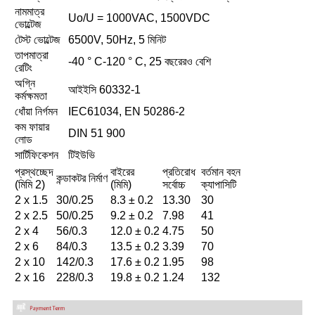
নামমাত্র
Uo/U = 1000VAC, 1500VDC
ভোল্টেজ
টেস্ট ভোল্টেজ
6500V, 50Hz, 5 মিনিট
তাপমাত্রা
-40 ° C-120 ° C, 25 বছরেরও বেশি
রেটিং
অগ্নি
আইইসি 60332-1
কর্মক্ষমতা
ধোঁয়া নির্গমন
IEC61034, EN 50286-2
কম ফায়ার
DIN 51 900
লোড
সার্টিফিকেশন
টিইউভি
প্রস্থচ্ছেদ
বাইরের
প্রতিরোধ
বর্তমান বহন
কন্ডাকটর নির্মাণ
(মিমি 2)
(মিমি)
সর্বোচ্চ
ক্যাপাসিটি
2 x 1.5
30/0.25
8.3 ± 0.2
13.30
30
2 x 2.5
50/0.25
9.2 ± 0.2
7.98
41
2 x 4
56/0.3
12.0 ± 0.2
4.75
50
2 x 6
84/0.3
13.5 ± 0.2
3.39
70
2 x 10
142/0.3
17.6 ± 0.2
1.95
98
2 x 16
228/0.3
19.8 ± 0.2
1.24
132