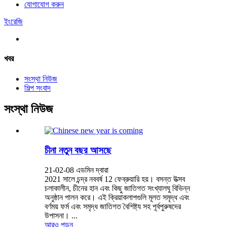
যোগাযোগ করুন
ইংরেজি
খবর
সংস্থা নিউজ
শিল্প সংবাদ
সংস্থা নিউজ
চীনা নতুন বছর আসছে
21-02-08 এডমিন দ্বারা
2021 সালে চন্দ্র নববর্ষ 12 ফেব্রুয়ারি হয়। বসন্ত উত্সব
চলাকালীন, চীনের হান এবং কিছু জাতিগত সংখ্যালঘু বিভিন্ন
অনুষ্ঠান পালন করে। এই ক্রিয়াকলাপগুলি মূলত সমৃদ্ধ এবং
বর্ণময় ফর্ম এবং সমৃদ্ধ জাতিগত বৈশিষ্ট্য সহ পূর্বপুরুষদের
উপাসনা। ...
আরও পড়ুন