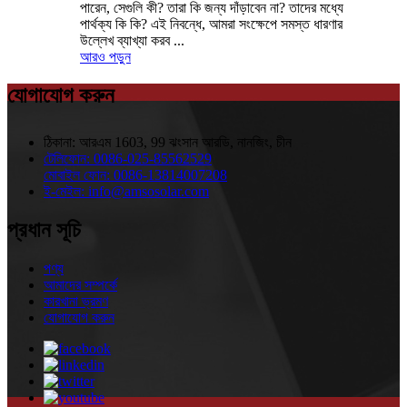
পারেন, সেগুলি কী? তারা কি জন্য দাঁড়াবেন না? তাদের মধ্যে
পার্থক্য কি কি? এই নিবন্ধে, আমরা সংক্ষেপে সমস্ত ধারণার
উল্লেখ ব্যাখ্যা করব ...
আরও পড়ুন
যোগাযোগ করুন
ঠিকানা:
আরএম 1603, 99 ঝংসান আরডি, নানজিং, চীন
টেলিফোন:
0086-025-85562529
মোবাইল ফোন:
0086-13814007208
ই-মেইল:
info@amsosolar.com
প্রধান সূচি
পণ্য
আমাদের সম্পর্কে
কারখানা ভ্রমণ
যোগাযোগ করুন